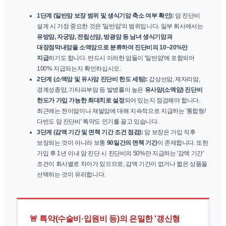
1단계 (일반암 보장 범위 및 생식기암 축소 여부 확인):
암 진단비
설계 시 가장 중요한 것은 '일반암'의 범위입니다. 일부 회사에서는
유방암, 자궁암, 전립선암, 방광암 등 남녀 생식기암과
대장점막내암을 소액암으로 분류하여 진단비의 10~20%만
지급
하기도 합니다. 반드시 이러한 암들이 '일반암'에 포함되어
100% 지급되는지 확인하십시오.
2단계 (소액암 및 유사암 진단비 한도 세팅):
갑상선암, 제자리암,
경계성종양, 기타피부암 등 발병률이 높은
유사암(소액암) 진단비
한도가 가입 가능한 최대치로 설정
되어 있는지 점검해야 합니다.
최근에는 전이암이나 재발암에 대해 지속적으로 지급하는 '통합형/
다빈도 암 진단비' 특약도 인기를 끌고 있습니다.
3단계 (감액 기간 및 면책 기간 조건 점검):
암 보장은 가입 직후
보장되는 것이 아니라 보통
90일간의 면책 기간
이 존재합니다. 또한
가입 후 1년 이내 암 진단 시 진단비의 50%만 지급하는 '감액 기간'
조건이 회사별로 차이가 있으므로, 감액 기간이 없거나 짧은 상품을
선택하는 것이 유리합니다.
🚨 특약(수술비·입원비 등)의 은밀한 '갱신형