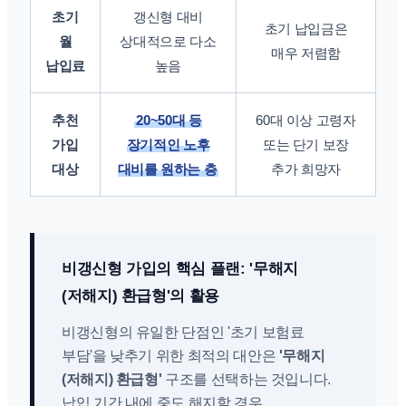
초기
갱신형 대비
초기 납입금은
월
상대적으로 다소
매우 저렴함
납입료
높음
추천
20~50대 등
60대 이상 고령자
가입
장기적인 노후
또는 단기 보장
대상
대비를 원하는 층
추가 희망자
비갱신형 가입의 핵심 플랜: '무해지
(저해지) 환급형'의 활용
비갱신형의 유일한 단점인 '초기 보험료
부담'을 낮추기 위한 최적의 대안은
'무해지
(저해지) 환급형'
구조를 선택하는 것입니다.
납입 기간 내에 중도 해지할 경우